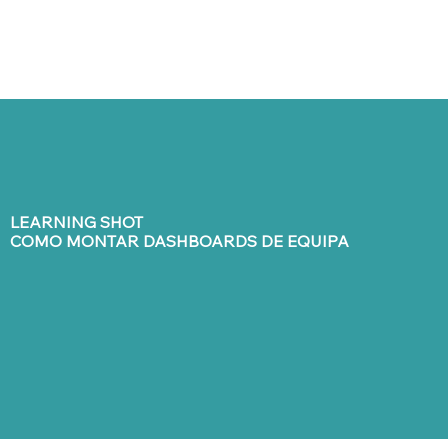
LEARNING SHOT
COMO MONTAR DASHBOARDS DE EQUIPA
LEARNING SHOT
INSCRIÇÕES ENCERRADAS
COMO MONTAR DASHBOARDS DE EQUIPA
MIND4TIME
DIALECTA 2026