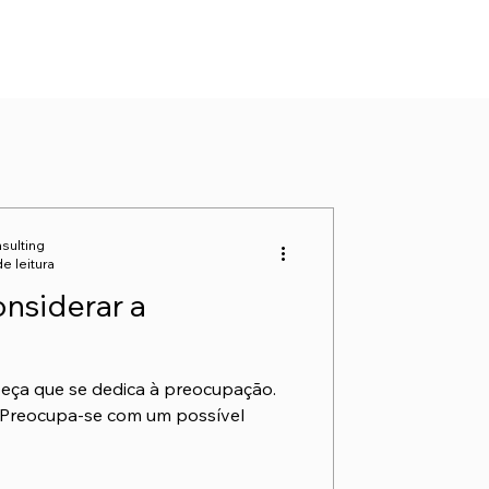
NÇALO G.M
CONTACTO
sulting
de leitura
nsiderar a
eça que se dedica à preocupação.
 Preocupa-se com um possível