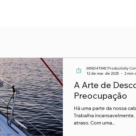
INÍCIO
RV EXPERIENCE
RV CAFÉ
FORMAÇÃO
CONSULTORIA
GO
MIND4TIME Productivity Con
12 de mar. de 2025
2 min 
A Arte de Desco
Preocupação
Há uma parte da nossa cab
Trabalha incansavelmente.
atraso. Com uma...